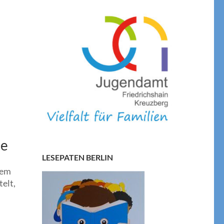
le
LESEPATEN BERLIN
nem
elt,