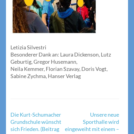
Letizia Silvestri
Besonderer Dank an: Laura Dickenson, Lutz
Geburtig, Gregor Husemann,
Neila Kemmer, Florian Szavay, Doris Vogt,
Sabine Zychma, Hanser Verlag
Beitragsnavigation
Die Kurt-Schumacher
Unsere neue
Grundschule wünscht
Sporthalle wird
sich Frieden. (Beitrag
eingeweiht mit einem –