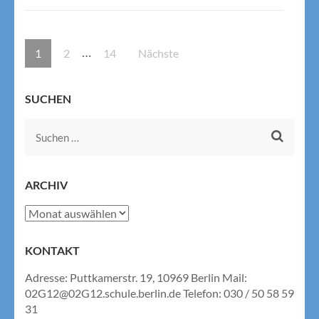
Seitennummerierung
…
Seite
Seite
Seite
1
2
14
Nächste
der
Beiträge
SUCHEN
Suchen
nach:
ARCHIV
Archiv
KONTAKT
Adresse: Puttkamerstr. 19, 10969 Berlin Mail:
02G12@02G12.schule.berlin.de Telefon: 030 / 50 58 59
31