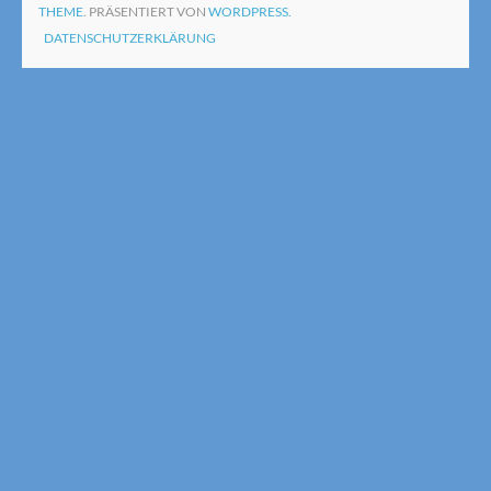
THEME
. PRÄSENTIERT VON
WORDPRESS.
DATENSCHUTZERKLÄRUNG