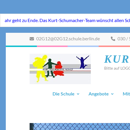
Zum
02G12@02G12.schule.berlin.de
030 / 
Inhalt
springen
KUR
(Eingabetaste
drücken)
Bitte auf LOGO
Die Schule
Angebote
Mit