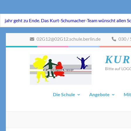
Zum
02G12@02G12.schule.berlin.de
030 / 
Inhalt
springen
KUR
(Eingabetaste
drücken)
Bitte auf LOGO
Die Schule
Angebote
Mit