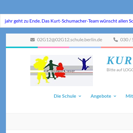
Zum
02G12@02G12.schule.berlin.de
030 / 
Inhalt
springen
KUR
(Eingabetaste
drücken)
Bitte auf LOGO
Die Schule
Angebote
Mit