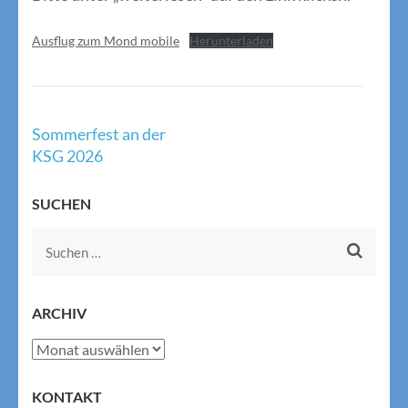
Ausflug zum Mond mobile
Herunterladen
Beitragsnavigation
Sommerfest an der
KSG 2026
SUCHEN
Suchen
nach:
ARCHIV
Archiv
KONTAKT