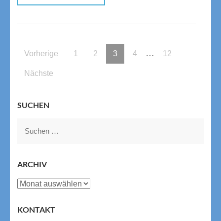
Seitennummerierung
…
Seite
Seite
Seite
Seite
Seite
Vorherige
1
2
3
4
12
der
Beiträge
Nächste
SUCHEN
Suchen
nach:
ARCHIV
Archiv
KONTAKT