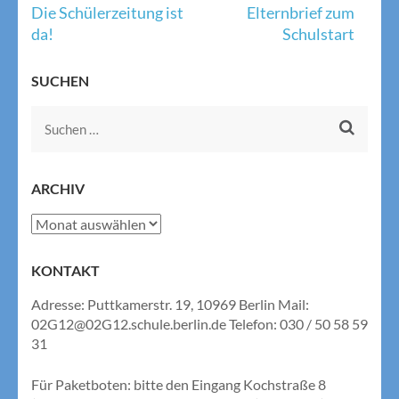
Beitragsnavigation
Die Schülerzeitung ist
Elternbrief zum
da!
Schulstart
SUCHEN
Suchen
nach:
ARCHIV
Archiv
KONTAKT
Adresse: Puttkamerstr. 19, 10969 Berlin Mail:
02G12@02G12.schule.berlin.de Telefon: 030 / 50 58 59
31
Für Paketboten: bitte den Eingang Kochstraße 8