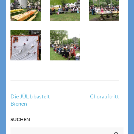
Beitragsnavigation
Die JÜL b bastelt
Chorauftritt
Bienen
SUCHEN