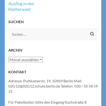
Beitragsnavigation
Ausflug in den
Kletterwald
SUCHEN
Suchen
nach:
ARCHIV
Archiv
KONTAKT
Adresse: Puttkamerstr. 19, 10969 Berlin Mail:
02G12@02G12.schule.berlin.de Telefon: 030 / 50 58 59
31
Für Paketboten: bitte den Eingang Kochstraße 8